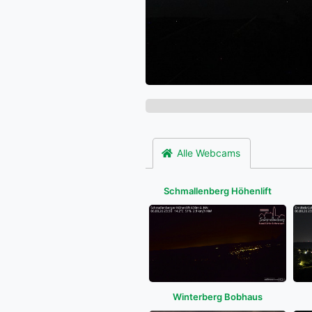
Alle Webcams
Schmallenberg Höhenlift
Winterberg Bobhaus