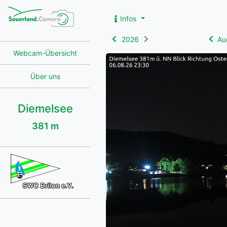
Infos
2026
Au
Webcam-Übersicht
Über uns
Diemelsee
381 m